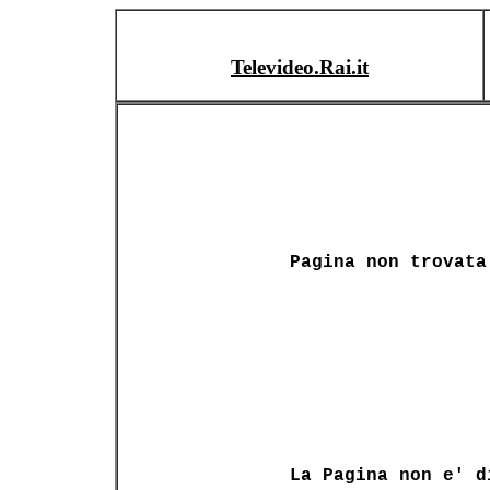
Televideo.Rai.it
Pagina non trovata
La Pagina non e' d