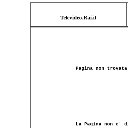
Televideo.Rai.it
Pagina non trovata
La Pagina non e' d