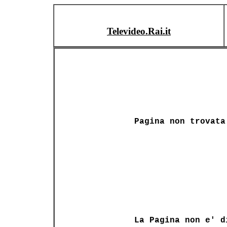
Televideo.Rai.it
Pagina non trovata
La Pagina non e' d