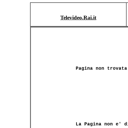
Televideo.Rai.it
Pagina non trovata
La Pagina non e' d