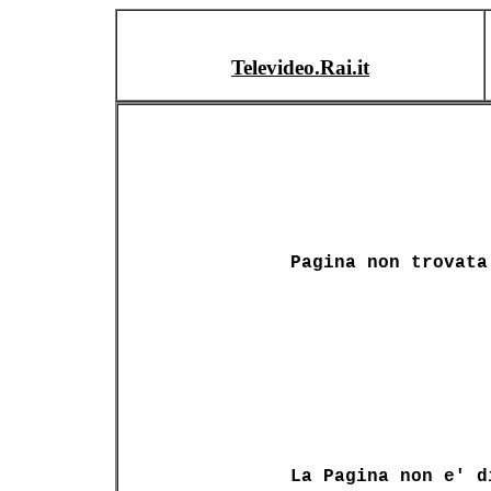
Televideo.Rai.it
Pagina non trovata
La Pagina non e' d