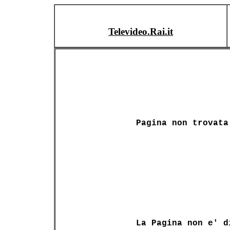
Televideo.Rai.it
Pagina non trovata
La Pagina non e' d