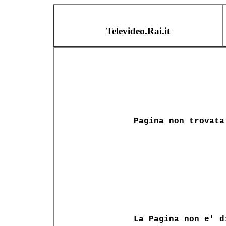
Televideo.Rai.it
Pagina non trovata
La Pagina non e' d