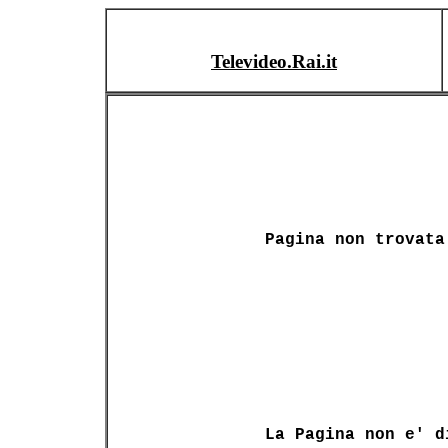
Televideo.Rai.it
Pagina non trovata
La Pagina non e' d