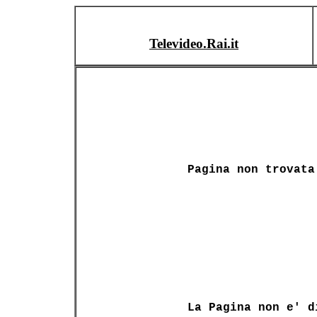
Televideo.Rai.it
Pagina non trovata
La Pagina non e' d