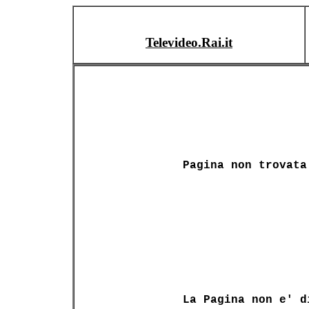
Televideo.Rai.it
Pagina non trovata
La Pagina non e' d