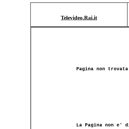
Televideo.Rai.it
Pagina non trovata
La Pagina non e' d