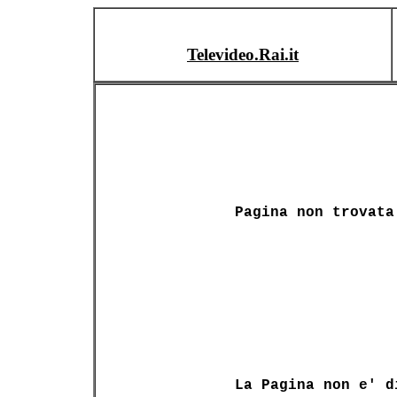
Televideo.Rai.it
Pagina non trovata
La Pagina non e' d