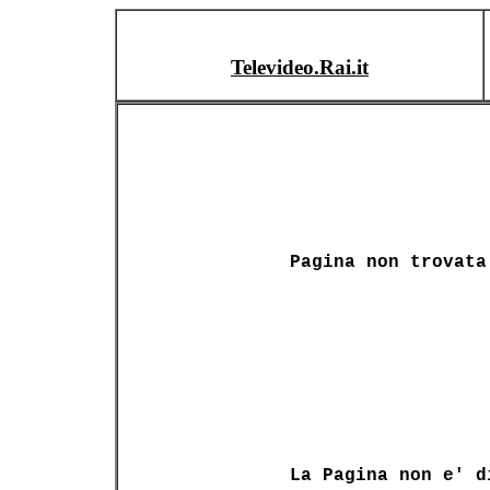
Televideo.Rai.it
Pagina non trovata
La Pagina non e' d