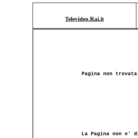
Televideo.Rai.it
Pagina non trovata
La Pagina non e' d