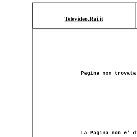
Televideo.Rai.it
Pagina non trovata
La Pagina non e' d