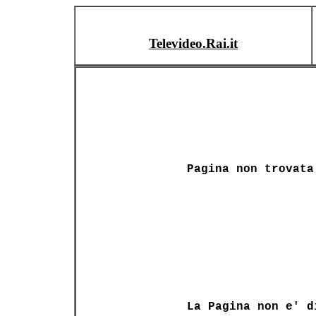
Televideo.Rai.it
Pagina non trovata
La Pagina non e' d