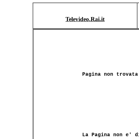
Televideo.Rai.it
Pagina non trovata
La Pagina non e' d