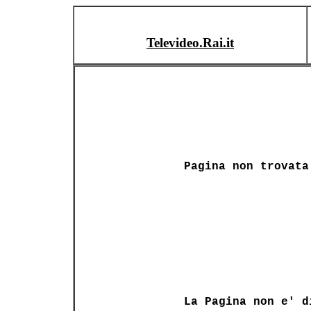
Televideo.Rai.it
Pagina non trovata
La Pagina non e' d