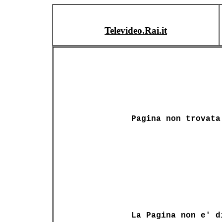
Televideo.Rai.it
Pagina non trovata
La Pagina non e' d