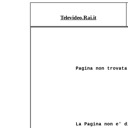
Televideo.Rai.it
Pagina non trovata
La Pagina non e' d