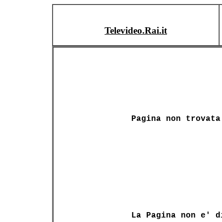
Televideo.Rai.it
Pagina non trovata
La Pagina non e' d