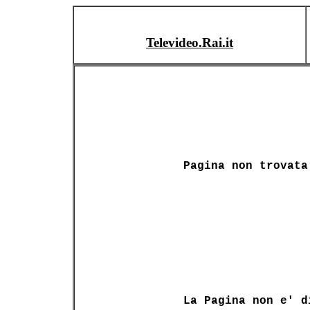
Televideo.Rai.it
Pagina non trovata
La Pagina non e' d