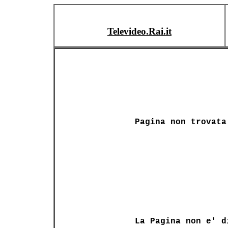
Televideo.Rai.it
Pagina non trovata
La Pagina non e' d