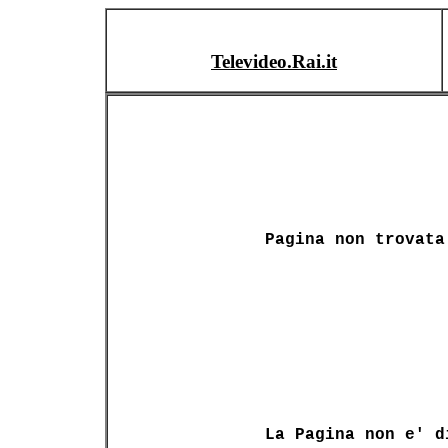
Televideo.Rai.it
Pagina non trovata
La Pagina non e' d