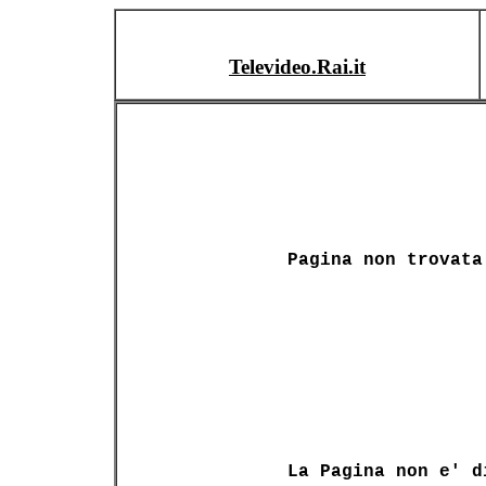
Televideo.Rai.it
Pagina non trovata
La Pagina non e' d