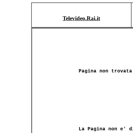
Televideo.Rai.it
Pagina non trovata
La Pagina non e' d