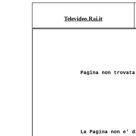
Televideo.Rai.it
Pagina non trovata
La Pagina non e' d