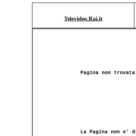
Televideo.Rai.it
Pagina non trovata
La Pagina non e' d