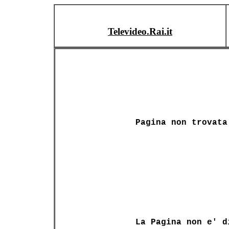
Televideo.Rai.it
Pagina non trovata
La Pagina non e' d