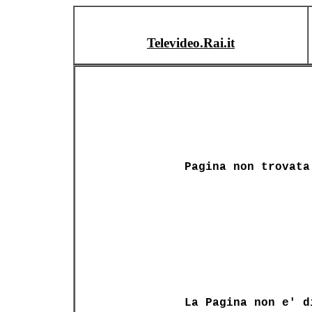
Televideo.Rai.it
Pagina non trovata
La Pagina non e' d