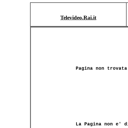
Televideo.Rai.it
Pagina non trovata
La Pagina non e' d