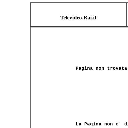
Televideo.Rai.it
Pagina non trovata
La Pagina non e' d