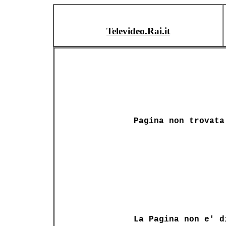
Televideo.Rai.it
Pagina non trovata
La Pagina non e' d