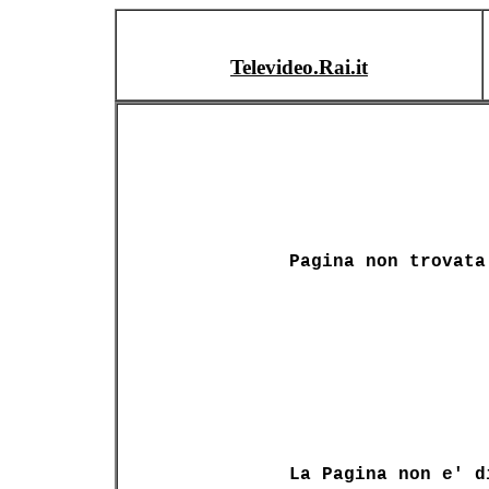
Televideo.Rai.it
Pagina non trovata
La Pagina non e' d