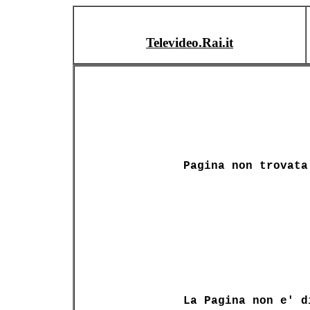
Televideo.Rai.it
Pagina non trovata
La Pagina non e' d