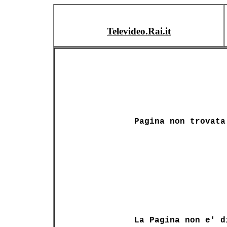
Televideo.Rai.it
Pagina non trovata
La Pagina non e' d