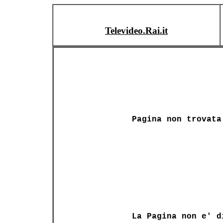
Televideo.Rai.it
Pagina non trovata
La Pagina non e' d