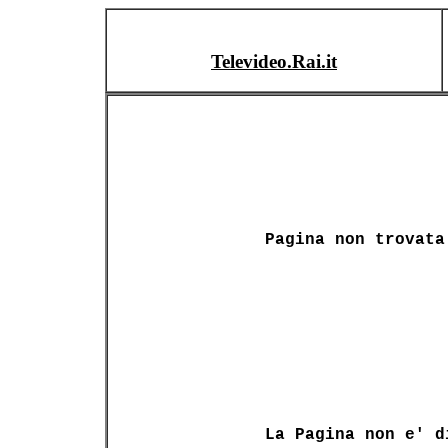
Televideo.Rai.it
Pagina non trovata
La Pagina non e' d