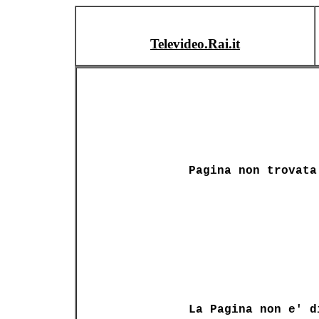
Televideo.Rai.it
Pagina non trovata
La Pagina non e' d