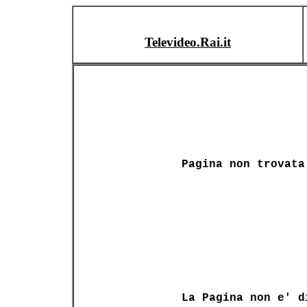
Televideo.Rai.it
Pagina non trovata
La Pagina non e' d