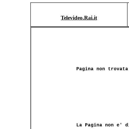
Televideo.Rai.it
Pagina non trovata
La Pagina non e' d