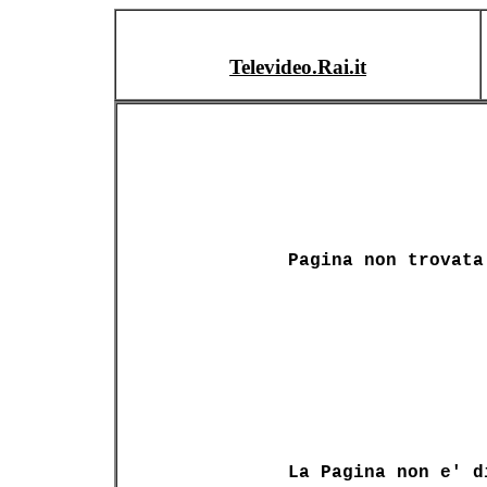
Televideo.Rai.it
Pagina non trovata
La Pagina non e' d