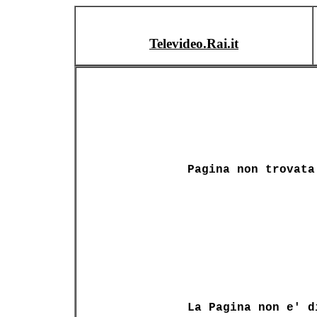
Televideo.Rai.it
Pagina non trovata
La Pagina non e' d