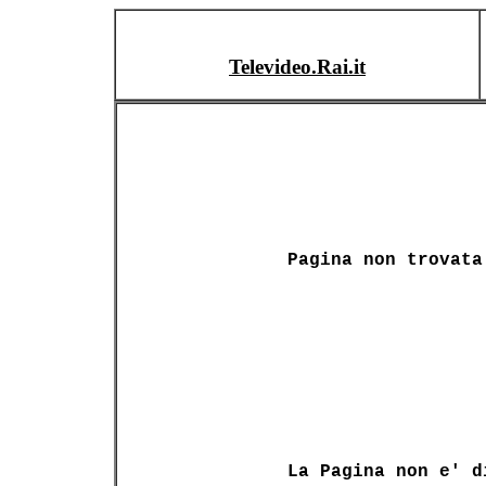
Televideo.Rai.it
Pagina non trovata
La Pagina non e' d