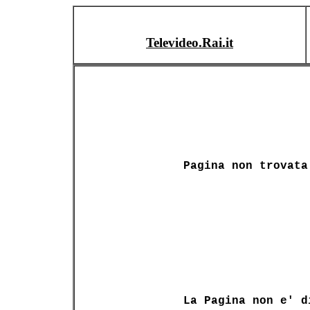
Televideo.Rai.it
Pagina non trovata
La Pagina non e' d