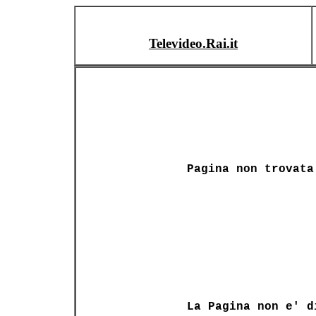
Televideo.Rai.it
Pagina non trovata
La Pagina non e' d