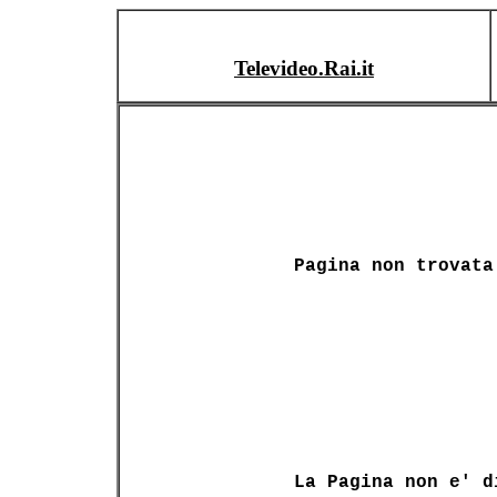
Televideo.Rai.it
Pagina non trovata
La Pagina non e' d