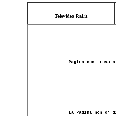
Televideo.Rai.it
Pagina non trovata
La Pagina non e' d