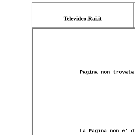
Televideo.Rai.it
Pagina non trovata
La Pagina non e' d