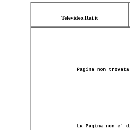
Televideo.Rai.it
Pagina non trovata
La Pagina non e' d